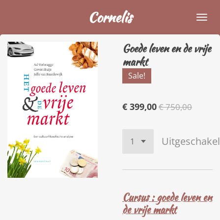
Ga
Cornelis
direct
naar
Goede leven en de vrije
de
markt
hoofdinhoud
Sale!
€ 399,00
€ 750,00
Uitgeschake
Cursus : goede leven en
de vrije markt